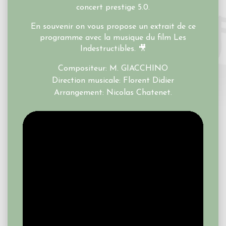
concert prestige 5.0.
En souvenir on vous propose un extrait de ce
programme avec la musique du film Les
Indestructibles. 🎥
Compositeur: M. GIACCHINO
Direction musicale: Florent Didier
Arrangement: Nicolas Chatenet.