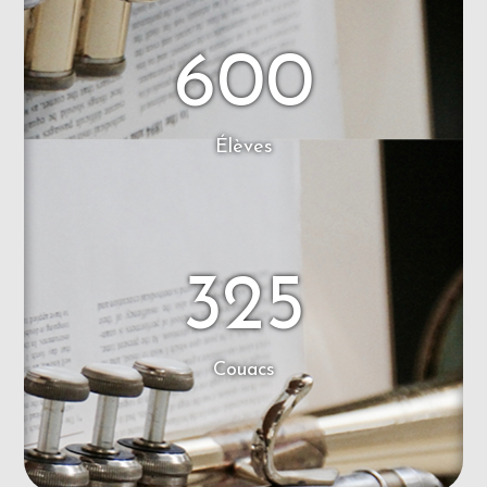
600
Élèves
325
Couacs