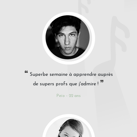
❝
Superbe semaine à apprendre auprès
❞
de supers profs que j'admire !
Peïo - 22 ans