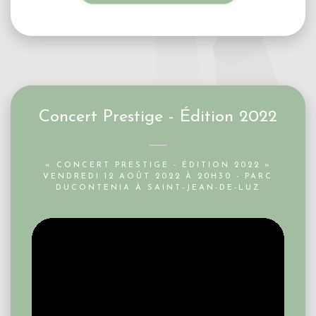
Concert Prestige - Édition 2022
« CONCERT PRESTIGE - ÉDITION 2022 »
VENDREDI 12 AOÛT 2022 À 20H30 - PARC
DUCONTENIA À SAINT-JEAN-DE-LUZ