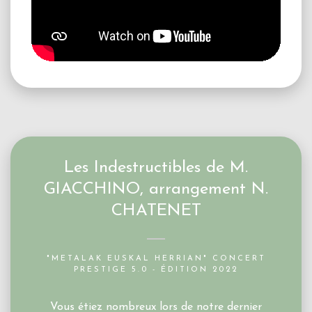
Les Indestructibles de M.
GIACCHINO, arrangement N.
CHATENET
"METALAK EUSKAL HERRIAN" CONCERT
PRESTIGE 5.0 - ÉDITION 2022
Vous étiez nombreux lors de notre dernier