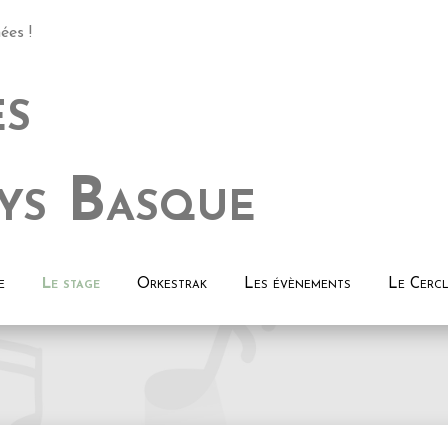
ées !
es
ak
ys Basque
l Herrian
e
Le stage
Orkestrak
Les évènements
Le Cercl