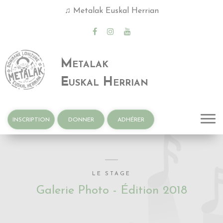
♪ Les photos du
stage 2025
sont disponibles !
Donibaneko
Haizeak
INSCRIPTION
DONNER
ADHÉRER
LE STAGE
Galerie Photo - Édition 2018