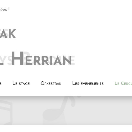
ées !
ak
l Herrian
e
Le stage
Orkestrak
Les évènements
Le Cerc