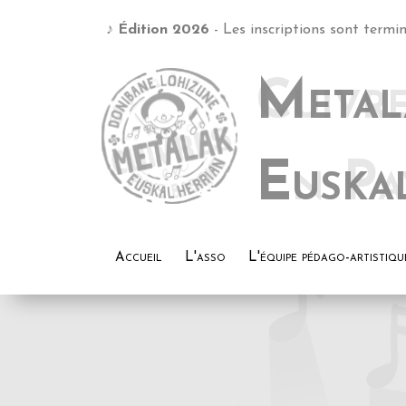
♫ Metalak Euskal Herrian
Metal
Euska
Accueil
L'asso
L'équipe pédago-artistiqu