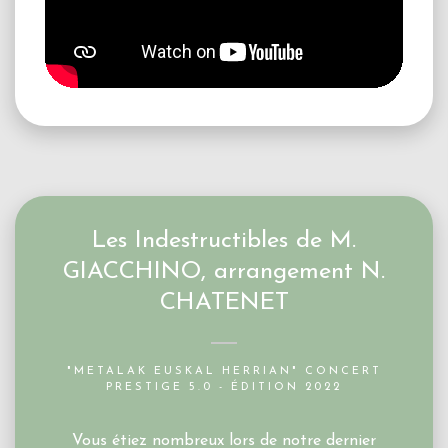
Les Indestructibles de M.
GIACCHINO, arrangement N.
CHATENET
"METALAK EUSKAL HERRIAN" CONCERT
PRESTIGE 5.0 - ÉDITION 2022
Vous étiez nombreux lors de notre dernier