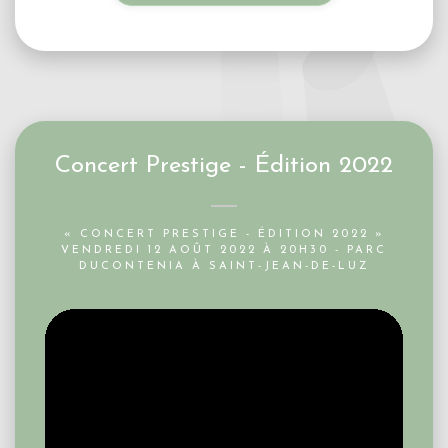
Concert Prestige - Édition 2022
« CONCERT PRESTIGE - ÉDITION 2022 »
VENDREDI 12 AOÛT 2022 À 20H30 - PARC
DUCONTENIA À SAINT-JEAN-DE-LUZ