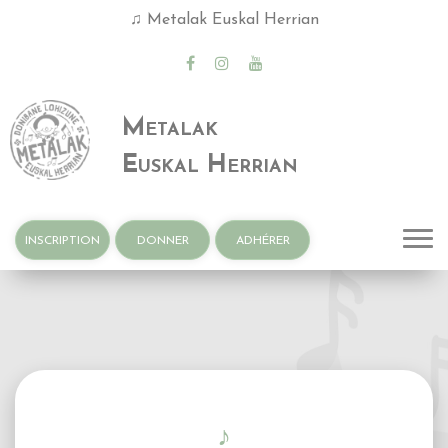
♫ Metalak Euskal Herrian
Metalak
Donibaneko
Euskal Herrian
Haizeak
INSCRIPTION
DONNER
ADHÉRER
♪