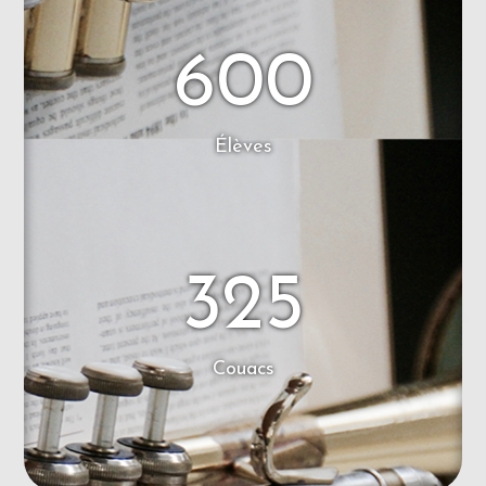
600
Élèves
325
Couacs