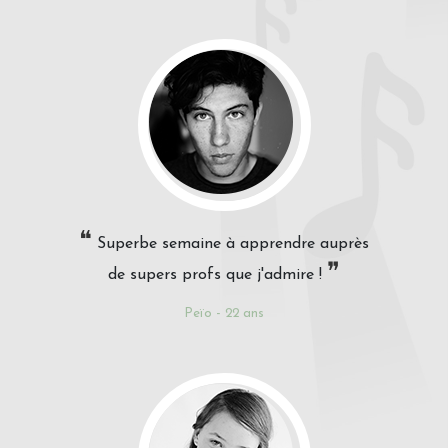
❝
Superbe semaine à apprendre auprès
❞
de supers profs que j'admire !
Peïo - 22 ans