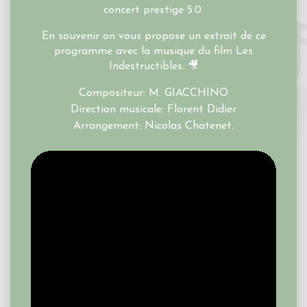
concert prestige 5.0.
En souvenir on vous propose un extrait de ce
programme avec la musique du film Les
Indestructibles. 🎥
Compositeur: M. GIACCHINO
Direction musicale: Florent Didier
Arrangement: Nicolas Chatenet.